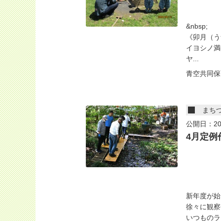
&nbsp;
《卯月（う
イヨシノ満
ヤ...
青空共同保
まち
公開日：20
4月定例
新年度が始
徐々に観察
いつものラジ