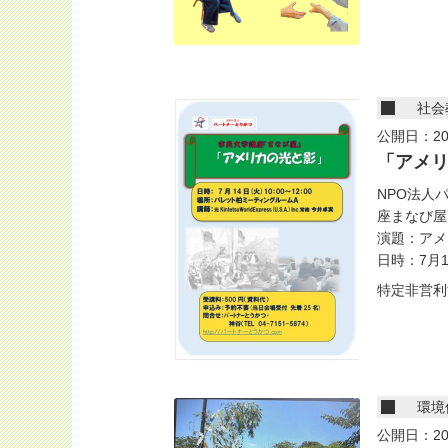
社会
公開日：20
「アメ
NPO法人
座まなび屋
演題：アメ
日時：7月14
特定非営利
環境
公開日：20