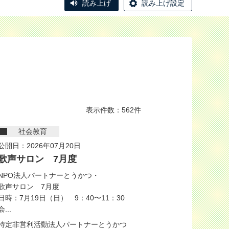
読み上げ
読み上げ設定
表示件数：562件
社会教育
公開日：2026年07月20日
歌声サロン 7月度
NPO法人パートナーとうかつ・
歌声サロン 7月度
日時：7月19日（日） 9：40〜11：30
会...
特定非営利活動法人パートナーとうかつ