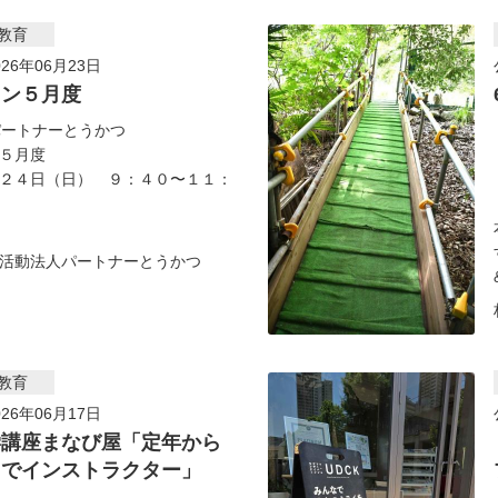
教育
26年06月23日
ロン５月度
パートナーとうかつ
５月度
２４日（日） ９：４０〜１１：
活動法人パートナーとうかつ
教育
26年06月17日
学講座まなび屋「定年から
スでインストラクター」