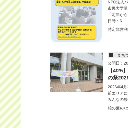
NPO法人
市民大学講
「定年から
日時：6...
特定非営利
まち
公開日：20
【4/2
の祭20
2026年
前エリアに
みんなの祭」
柏の葉eス