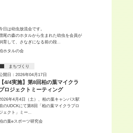
今日は幼虫放流会です。
増尾の森のホタルから生まれた幼虫を会員が
飼育して、さなぎになる前の段...
柏ホタルの会
まちづくり
公開日：2026年04月17日
【4/4実施】第8回柏の葉マイクラ
プロジェクトミーティング
2026年4月4日（土）、柏の葉キャンパス駅
前のUDCKにて第8回「柏の葉マイクラプロ
ジェクト」ミー...
柏の葉eスポーツ研究会