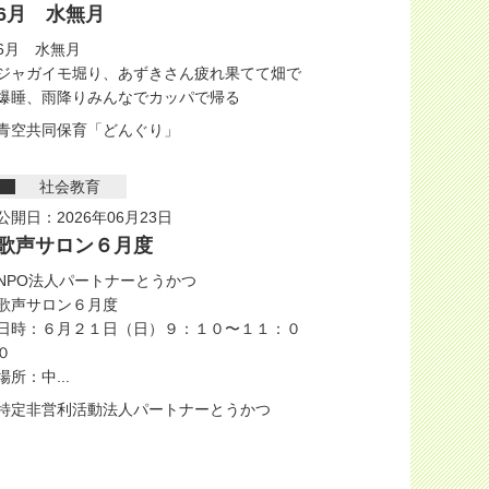
6月 水無月
6月 水無月
ジャガイモ堀り、あずきさん疲れ果てて畑で
爆睡、雨降りみんなでカッパで帰る
青空共同保育「どんぐり」
社会教育
公開日：2026年06月23日
歌声サロン６月度
NPO法人パートナーとうかつ
歌声サロン６月度
日時：６月２１日（日）９：１０〜１１：０
０
場所：中...
特定非営利活動法人パートナーとうかつ