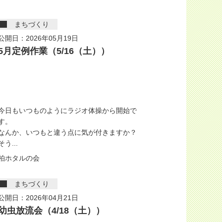
まちづくり
公開日：2026年05月19日
5月定例作業（5/16（土））
今日もいつものようにラジオ体操から開始で
す。
なんか、いつもと違う点に気が付きますか？
そう...
柏ホタルの会
まちづくり
公開日：2026年04月21日
幼虫放流会（4/18（土））