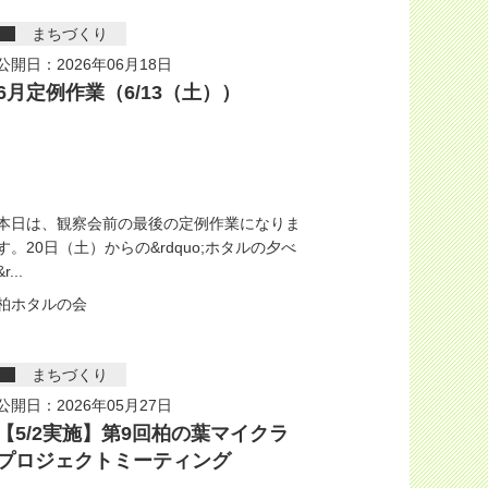
まちづくり
公開日：2026年06月18日
6月定例作業（6/13（土））
本日は、観察会前の最後の定例作業になりま
す。20日（土）からの&rdquo;ホタルの夕べ
&r...
柏ホタルの会
まちづくり
公開日：2026年05月27日
【5/2実施】第9回柏の葉マイクラ
プロジェクトミーティング