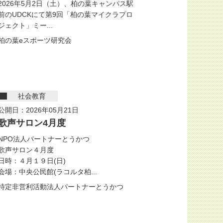
2026年5月2日（土）、柏の葉キャンパス駅
前のUDCKにて第9回「柏の葉マイクラプロ
ジェクト」ミー...
柏の葉eスポーツ研究会
社会教育
公開日：2026年05月21日
歌声サロン4月度
NPO法人パートナーとうかつ
歌声サロン４月度
日時：４月１９日(日)
会場：中央公民館(ラコルタ柏...
特定非営利活動法人パートナーとうかつ