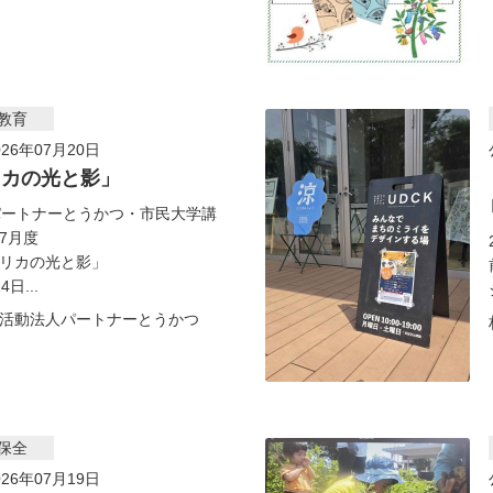
教育
26年07月20日
リカの光と影」
パートナーとうかつ・市民大学講
7月度
リカの光と影」
日...
活動法人パートナーとうかつ
保全
26年07月19日