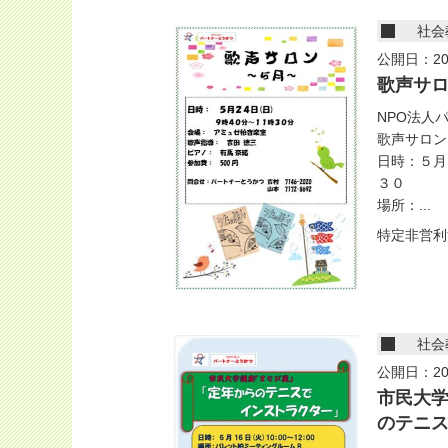
社会
公開日：20
歌声サ
NPO法人
歌声サロン
日時：５月
３０
場所：...
特定非営利
社会
公開日：20
市民大
のテニ