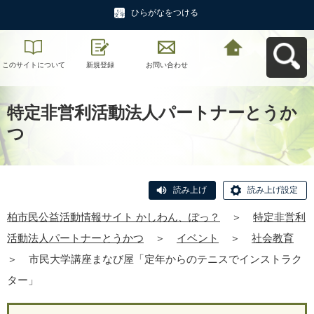
ひらがなをつける
このサイトについて
新規登録
お問い合わせ
柏市民公益活動情報
サイト かしわん、ぽ
っ？へ戻る
特定非営利活動法人パートナーとうか
つ
読み上げ
読み上げ設定
柏市民公益活動情報サイト かしわん、ぽっ？
＞
特定非営利
活動法人パートナーとうかつ
＞
イベント
＞
社会教育
＞
市民大学講座まなび屋「定年からのテニスでインストラク
ター」