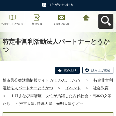
ひらがなをつける
このサイトについて
新規登録
お問い合わせ
柏市民公益活動情報
サイト かしわん、ぽ
っ？へ戻る
特定非営利活動法人パートナーとうか
つ
読み上げ
読み上げ設定
柏市民公益活動情報サイト かしわん、ぽっ？
＞
特定非営利
活動法人パートナーとうかつ
＞
イベント
＞
社会教育
＞
１月まなび屋講座「女性が活躍した古代社会・日本の女帝
たち」 ～推古天皇､持統天皇、光明天皇など～