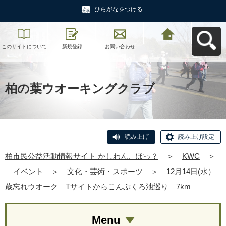
ひらがなをつける
このサイトについて
新規登録
お問い合わせ
柏市民公益活動情報
サイト かしわん、ぽ
っ？へ戻る
柏の葉ウオーキングクラブ
読み上げ
読み上げ設定
柏市民公益活動情報サイト かしわん、ぽっ？
＞
KWC
＞
イベント
＞
文化・芸術・スポーツ
＞
12月14日(水）
歳忘れウオーク Tサイトからこんぶくろ池巡り 7km
Menu