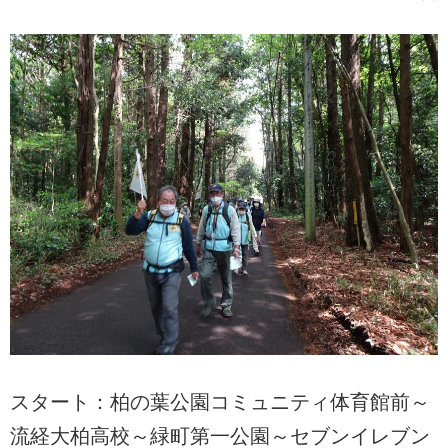
スタート：柏の葉公園コミュニティ体育館前～
流経大柏高校～緑町第一公園～セブンイレブン