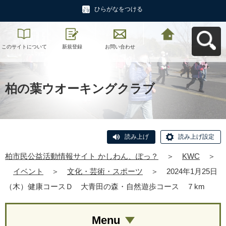
ひらがなをつける
このサイトについて
新規登録
お問い合わせ
柏市民公益活動情報
サイト かしわん、ぽ
っ？へ戻る
柏の葉ウオーキングクラブ
読み上げ
読み上げ設定
柏市民公益活動情報サイト かしわん、ぽっ？
＞
KWC
＞
イベント
＞
文化・芸術・スポーツ
＞
2024年1月25日
（木）健康コースＤ 大青田の森・自然遊歩コース ７km
Menu