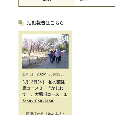
活動報告はこちら
公開日：2026年03月12日
3月12日(木) 柏の葉健
康コースＢ 「かしわ
で」、大堀川コース １
０km/７km/５km
河津桜が散り始め本格的