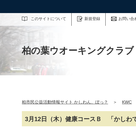
サイト内検索
このサイトについて
新規登録
お問い合
柏の葉ウオーキングクラブ
柏市民公益活動情報サイト かしわん、ぽっ？
＞
KWC
3月12日（木）健康コースＢ 「かしわで」