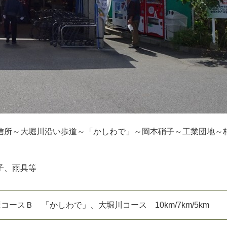
信所～大堀川沿い歩道～「かしわで」～岡本硝子～工業団地～
子、雨具等
コースＢ 「かしわで」、大堀川コース 10km/7km/5km