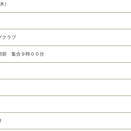
（木）
グクラブ
館前 集合９時００分
0