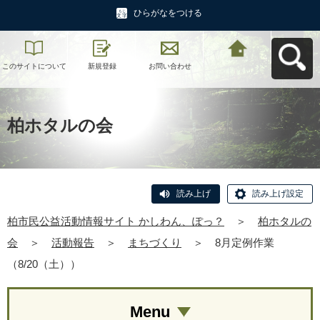
ひらがなをつける
このサイトについて
新規登録
お問い合わせ
柏市民公益活動情報
サイト かしわん、ぽ
っ？へ戻る
柏ホタルの会
読み上げ
読み上げ設定
柏市民公益活動情報サイト かしわん、ぽっ？
＞
柏ホタルの
会
＞
活動報告
＞
まちづくり
＞
8月定例作業
（8/20（土））
Menu