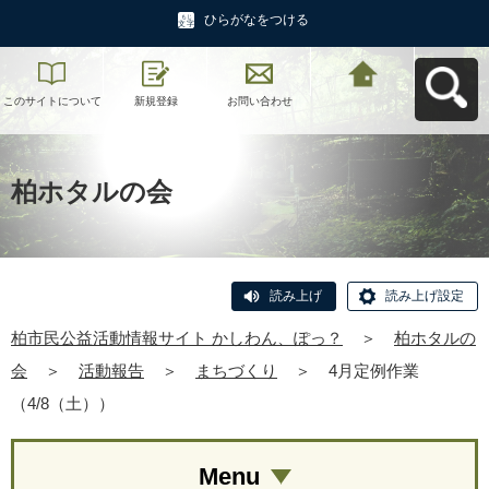
ひらがなをつける
このサイトについて
新規登録
お問い合わせ
柏市民公益活動情報
サイト かしわん、ぽ
っ？へ戻る
柏ホタルの会
読み上げ
読み上げ設定
柏市民公益活動情報サイト かしわん、ぽっ？
＞
柏ホタルの
会
＞
活動報告
＞
まちづくり
＞
4月定例作業
（4/8（土））
Menu