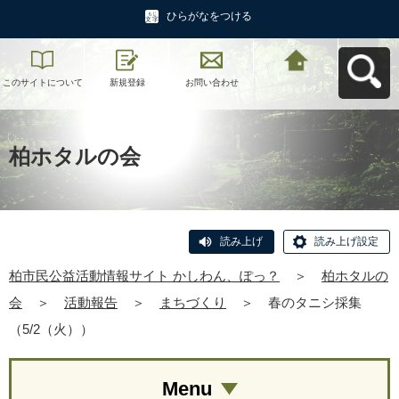
ひらがなをつける
このサイトについて
新規登録
お問い合わせ
柏市民公益活動情報
サイト かしわん、ぽ
っ？へ戻る
柏ホタルの会
読み上げ
読み上げ設定
柏市民公益活動情報サイト かしわん、ぽっ？
＞
柏ホタルの
会
＞
活動報告
＞
まちづくり
＞
春のタニシ採集
（5/2（火））
Menu