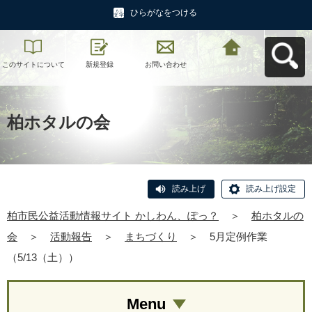
ひらがなをつける
このサイトについて
新規登録
お問い合わせ
柏市民公益活動情報
サイト かしわん、ぽ
っ？へ戻る
柏ホタルの会
読み上げ
読み上げ設定
柏市民公益活動情報サイト かしわん、ぽっ？
＞
柏ホタルの
会
＞
活動報告
＞
まちづくり
＞
5月定例作業
（5/13（土））
Menu