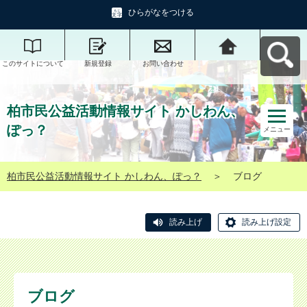
ひらがなをつける
このサイトについて
新規登録
お問い合わせ
柏市民公益活動情報
サイト かしわん、ぽ
っ？へ戻る
柏市民公益活動情報サイト かしわん、
ぽっ？
メニュー
柏市民公益活動情報サイト かしわん、ぽっ？
＞
ブログ
読み上げ
読み上げ設定
ブログ