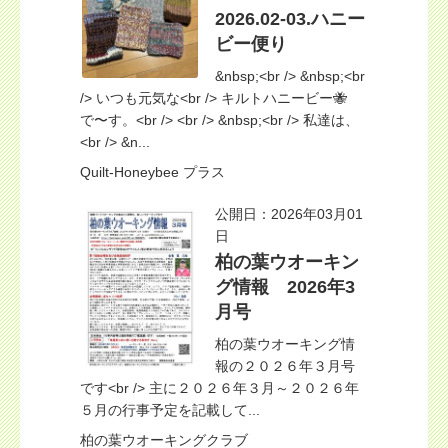
2026.02-03.ハニー
ビー便り
&nbsp;<br /> &nbsp;<br
/> いつも元気な<br /> キルトハニービー🐝
で〜す。<br /> <br /> &nbsp;<br /> 私達は、
<br /> &n...
Quilt-Honeybee プラス
公開日：2026年03月01
日
柏の葉ウオーキン
グ情報 2026年3
月号
柏の葉ウオーキング情
報の２０２６年３月号
です<br /> 主に２０２６年３月～２０２６年
５月の行事予定を記載して...
柏の葉ウオーキングクラブ