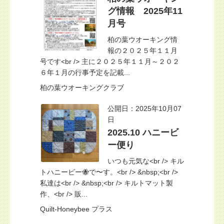
グ情報 2025年11
月号
柏の葉ウオーキング情
報の２０２５年１１月
号です<br /> 主に２０２５年１１月～２０２
６年１月の行事予定を記載...
柏の葉ウオーキングクラブ
公開日：2025年10月07
日
2025.10 ハニービ
ー便り
いつも元気な<br /> キル
トハニービー🐝で〜す。<br /> &nbsp;<br />
私達は<br /> &nbsp;<br /> キルトマット製
作、<br /> 販...
Quilt-Honeybee プラス