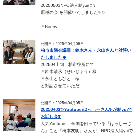
20250503NPO法人結yuiにて
原種の会 を開催いたしました✨✨
＊Benny...
公開日：2025年04月09日
柏市市議会議員：鈴木さん・永山さんと対談い
たしました🍀
202504上旬 柏市役所にて
＊鈴木清氶（せいじょう）様
＊永山ともひと 様
と対話させていただ...
公開日：2025年04月05日
20250403✨Youtuberはっしーさん✨が結yuiで
お話し会❣️
人気Youtuber、全国を回っている『はっしーさ
ん』こと『橋本友明』さんが、NPO法人結yuiで
お...