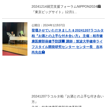
20241214就労支援フォーラムNIPPON2024🏙️
『東京ビッグサイト』12月1...
公開日：2024年12月07日
登壇させていただきました🌷20241207ラコルタ
柏『お酒との上手な付き合い方』 主催：柏市健
康医療部保健予防課🏢 講師：筑波大学健幸ライ
フスタイル開発研究センター センター長 吉本
尚先生🏥
20241207ラコルタ柏『お酒との上手な付き合い
方』