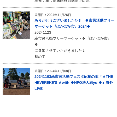
主催：柏市健康医療部保健予防課...
公開日：2024年11月26日
ありがとうございました✨🌷 🍀市民活動フリー
マーケット『ぽかぽか市』2024🍀
20241123
🎪市民活動フリーマーケット🍀『ぽかぽか市』
🍀
に参加させていただきました🌷
初めて...
公開日：2024年11月08日
20241103🎪市民活動フェスタin柏の葉『🎸THE
HEVEREKE'S 🎸with 🍀NPO法人結yui🍀』野外
LIVE