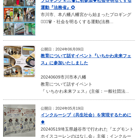
プロギング🚶🏃‍♀️🗑️に初参加🍀社会を明るくする
運動『法務省』🌻
市川市、本八幡八幡宮から始まったプロギング
🚶‍🚶‍♀️🗑・社会を明るくする運動(法務...
公開日：2024年06月09日
教育について話すイベント『いちかわ未来フェ
ス』に参加いたしました
20240609市川市本八幡
教育について話すイベント
『 いちかわ未来フェス』(主催：一般社団法...
公開日：2024年05月19日
インクルーシブ（共生社会）を実現するために
🍀
20240519埼玉県越谷市で行われた『エグモント
ホイスコーレンのはなし会』主催：インクルー