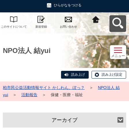
ひらがなをつける
このサイトについて
新規登録
お問い合わせ
柏市民公益活動情報
サイト かしわん、ぽ
っ？へ戻る
NPO法人 結yui
メニュー
読み上げ
読み上げ設定
柏市民公益活動情報サイト かしわん、ぽっ？
＞
NPO法人 結
yui
＞
活動報告
＞
保健・医療・福祉
アーカイブ