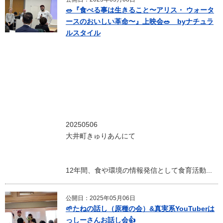
🥗『食べる事は生きること〜アリス・ ウォータ
ースのおいしい革命〜』上映会🥗 byナチュラ
ルスタイル
20250506
大井町きゅりあんにて
12年間、食や環境の情報発信として食育活動...
公開日：2025年05月06日
🌱たねの話し（原種の会）&真実系YouTuberは
っしーさんお話し会👍