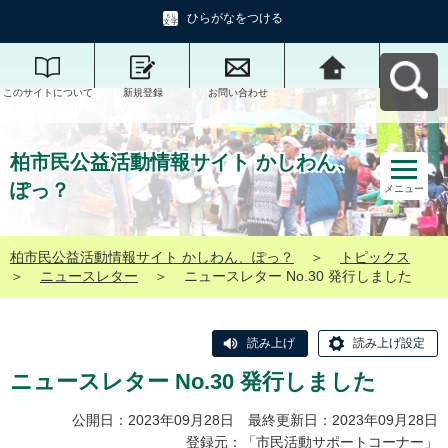
ひらがなをつける
このサイトについて
新規登録
お問い合わせ
柏市民公益活動情報
サイト かしわん、ぽ
っ？へ戻る
柏市民公益活動情報サイト かしわん、
ぽっ？
メニュー
柏市民公益活動情報サイト かしわん、ぽっ？
＞
トピックス
＞
ニュースレター
＞
ニュースレター No.30 発行しました
読み上げ
読み上げ設定
ニュースレター No.30 発行しました
公開日：2023年09月28日 最終更新日：2023年09月28日
登録元：「市民活動サポートコーナー」