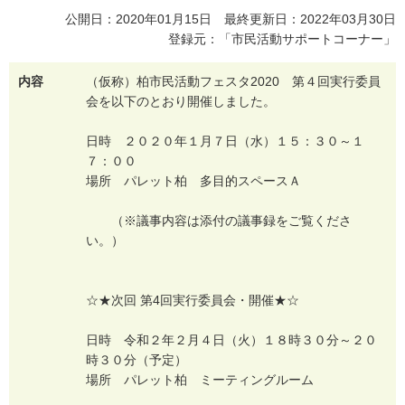
公開日：2020年01月15日 最終更新日：2022年03月30日
登録元：「市民活動サポートコーナー」
内容
（
仮
称
）
柏
市
民
活
動
フ
ェ
ス
タ
2
0
2
0
第
４
回
実
行
委
員
会
を
以
下
の
と
お
り
開
催
し
ま
し
た
。
日
時
２
０
２
０
年
１
月
７
日
（
水
）
１
５
：
３
０
～
１
７
：
０
０
場
所
パ
レ
ッ
ト
柏
多
目
的
ス
ペ
ー
ス
Ａ
（
※
議
事
内
容
は
添
付
の
議
事
録
を
ご
覧
く
だ
さ
い
。
）
☆
★
次
回
第
4
回
実
行
委
員
会
・
開
催
★
☆
日
時
令
和
２
年
２
月
４
日
（
火
）
１
８
時
３
０
分
～
２
０
時
３
０
分
（
予
定
）
場
所
パ
レ
ッ
ト
柏
ミ
ー
テ
ィ
ン
グ
ル
ー
ム