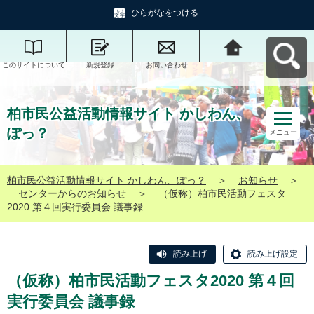
ひらがなをつける
このサイトについて
新規登録
お問い合わせ
柏市民公益活動情報
サイト かしわん、ぽ
っ？へ戻る
柏市民公益活動情報サイト かしわん、
ぽっ？
メニュー
柏市民公益活動情報サイト かしわん、ぽっ？
＞
お知らせ
＞
センターからのお知らせ
＞
（仮称）柏市民活動フェスタ
2020 第４回実行委員会 議事録
読み上げ
読み上げ設定
（仮称）柏市民活動フェスタ2020 第４回
実行委員会 議事録