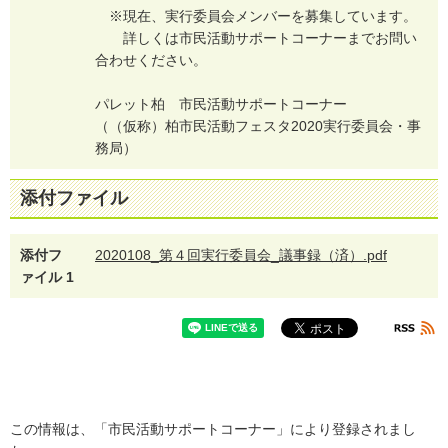
※
現
在
、
実
行
委
員
会
メ
ン
バ
ー
を
募
集
し
て
い
ま
す
。
詳
し
く
は
市
民
活
動
サ
ポ
ー
ト
コ
ー
ナ
ー
ま
で
お
問
い
合
わ
せ
く
だ
さ
い
。
パ
レ
ッ
ト
柏
市
民
活
動
サ
ポ
ー
ト
コ
ー
ナ
ー
（
（
仮
称
）
柏
市
民
活
動
フ
ェ
ス
タ
2
0
2
0
実
行
委
員
会
・
事
務
局
）
添付ファイル
添付フ
2020108_第４回実行委員会_議事録（済）.pdf
ァイル 1
この情報は、「市民活動サポートコーナー」により登録されまし