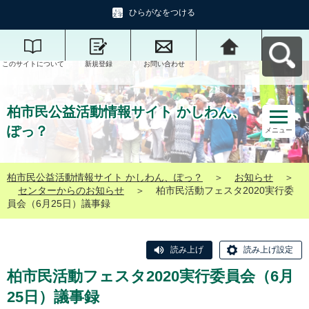
ひらがなをつける
このサイトについて
新規登録
お問い合わせ
柏市民公益活動情報
サイト かしわん、ぽ
っ？へ戻る
柏市民公益活動情報サイト かしわん、
ぽっ？
メニュー
柏市民公益活動情報サイト かしわん、ぽっ？
＞
お知らせ
＞
センターからのお知らせ
＞
柏市民活動フェスタ2020実行委
員会（6月25日）議事録
読み上げ
読み上げ設定
柏市民活動フェスタ2020実行委員会（6月
25日）議事録