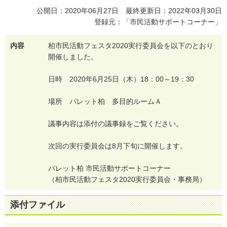
公開日：2020年06月27日 最終更新日：2022年03月30日
登録元：「市民活動サポートコーナー」
内容
柏
市
民
活
動
フ
ェ
ス
タ
2
0
2
0
実
行
委
員
会
を
以
下
の
と
お
り
開
催
し
ま
し
た
。
日
時
2
0
2
0
年
6
月
2
5
日
（
木
）
1
8
：
0
0
～
1
9
：
3
0
場
所
パ
レ
ッ
ト
柏
多
目
的
ル
ー
ム
Ａ
議
事
内
容
は
添
付
の
議
事
録
を
ご
覧
く
だ
さ
い
。
次
回
の
実
行
委
員
会
は
8
月
下
旬
に
開
催
し
ま
す
。
パ
レ
ッ
ト
柏
市
民
活
動
サ
ポ
ー
ト
コ
ー
ナ
ー
（
柏
市
民
活
動
フ
ェ
ス
タ
2
0
2
0
実
行
委
員
会
・
事
務
局
）
添付ファイル