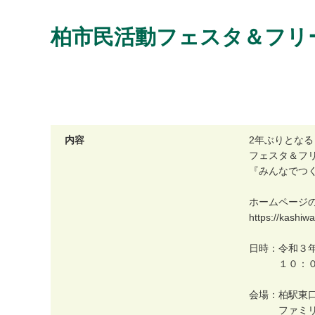
柏市民活動フェスタ＆フリ
内容
2
年
ぶ
り
と
な
る
フ
ェ
ス
タ
＆
フ
『
み
ん
な
で
つ
ホ
ー
ム
ペ
ー
ジ
h
t
t
p
s
:
/
/
k
a
s
h
i
w
a
日
時
：
令
和
３
１
０
：
会
場
：
柏
駅
東
フ
ァ
ミ