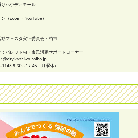
通
り
ハ
ウ
デ
ィ
モ
ー
ル
イ
ン
（
z
o
o
m
・
Y
o
u
T
u
b
e
）
活
動
フ
ェ
ス
タ
実
行
委
員
会
・
柏
市
せ
：
パ
レ
ッ
ト
柏
・
市
民
活
動
サ
ポ
ー
ト
コ
ー
ナ
ー
-
c
@
c
i
t
y
.
k
a
s
h
i
w
a
.
s
h
i
b
a
.
j
p
3
-
1
1
4
3
9
:
3
0
～
1
7
:
4
5
月
曜
休
）