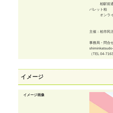
柏
駅
前
パ
レ
ッ
ト
柏
オ
ン
ラ
主
催
：
柏
市
民
事
務
局
・
問
合
s
h
i
m
i
n
k
a
t
s
u
d
o
（
T
E
L
0
4
-
7
1
6
イメージ
イメージ画像