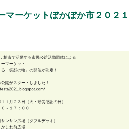
ーマーケットぽかぽか市２０２１
，
柏
市
で
活
動
す
る
市
民
公
益
活
動
団
体
に
よ
る
リ
ー
マ
ー
ケ
ッ
ト
く
る
笑
顔
の
輪
』
の
開
催
が
決
定
！
の
公
開
が
ス
タ
ー
ト
し
ま
し
た
！
f
e
s
t
a
2
0
2
1
.
b
l
o
g
s
p
o
t
.
c
o
m
/
年
１
１
月
２
３
日
（
火
・
勤
労
感
謝
の
日
）
０
０
～
１
７
：
０
０
口
サ
ン
サ
ン
広
場
（
ダ
ブ
ル
デ
ッ
キ
）
リ
か
し
わ
前
広
場