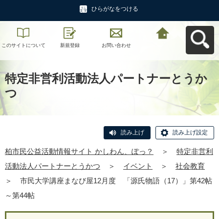
ひらがなをつける
このサイトについて
新規登録
お問い合わせ
柏市民公益活動情報
サイト かしわん、ぽ
っ？へ戻る
特定非営利活動法人パートナーとうか
つ
読み上げ
読み上げ設定
柏市民公益活動情報サイト かしわん、ぽっ？
＞
特定非営利
活動法人パートナーとうかつ
＞
イベント
＞
社会教育
＞
市民大学講座まなび屋12月度 「源氏物語（17）」第42帖
～第44帖