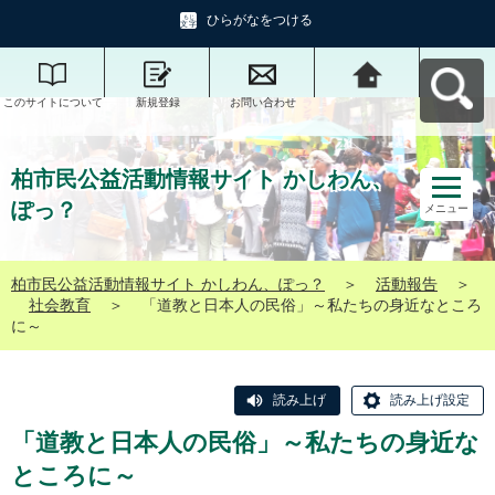
ひらがなをつける
このサイトについて
新規登録
お問い合わせ
柏市民公益活動情報
サイト かしわん、ぽ
っ？へ戻る
柏市民公益活動情報サイト かしわん、
ぽっ？
メニュー
柏市民公益活動情報サイト かしわん、ぽっ？
＞
活動報告
＞
社会教育
＞
「道教と日本人の民俗」～私たちの身近なところ
に～
読み上げ
読み上げ設定
「道教と日本人の民俗」～私たちの身近な
ところに～