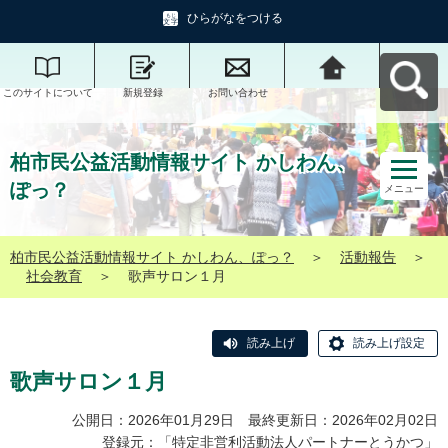
ひらがなをつける
このサイトについて
新規登録
お問い合わせ
柏市民公益活動情報
サイト かしわん、ぽ
っ？へ戻る
柏市民公益活動情報サイト かしわん、
ぽっ？
メニュー
柏市民公益活動情報サイト かしわん、ぽっ？
＞
活動報告
＞
社会教育
＞
歌声サロン１月
読み上げ
読み上げ設定
歌声サロン１月
公開日：2026年01月29日 最終更新日：2026年02月02日
登録元：「
特定非営利活動法人パートナーとうかつ
」