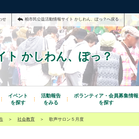
わせ
柏市民公益活動情報サイト かしわん、ぽっ？へ戻る
イト かしわん、ぽっ？
イベント
活動報告
ボランティア・会員募集情報
を探す
をみる
を探す
告
＞
社会教育
＞
歌声サロン５月度