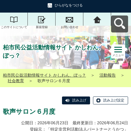
ひらがなをつける
このサイトについて
新規登録
お問い合わせ
柏市民公益活動情報
サイト かしわん、ぽ
っ？へ戻る
柏市民公益活動情報サイト かしわん、
ぽっ？
メニュー
柏市民公益活動情報サイト かしわん、ぽっ？
＞
活動報告
＞
社会教育
＞
歌声サロン６月度
読み上げ
読み上げ設定
歌声サロン６月度
公開日：2026年06月23日 最終更新日：2026年06月24日
登録元：「
特定非営利活動法人パートナーとうかつ
」