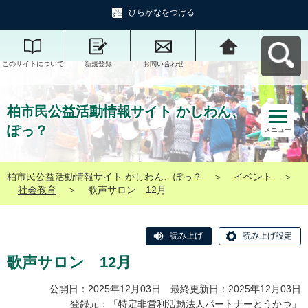
ひらがなをつける
このサイトについて
新規登録
お問い合わせ
柏市民公益活動情報
サイト かしわん、ぽ
っ？へ戻る
柏市民公益活動情報サイト かしわん、
ぽっ？
メニュー
柏市民公益活動情報サイト かしわん、ぽっ？
＞
イベント
＞
社会教育
＞
歌声サロン 12月
読み上げ
読み上げ設定
歌声サロン 12月
公開日：2025年12月03日 最終更新日：2025年12月03日
登録元：「
特定非営利活動法人パートナーとうかつ
」