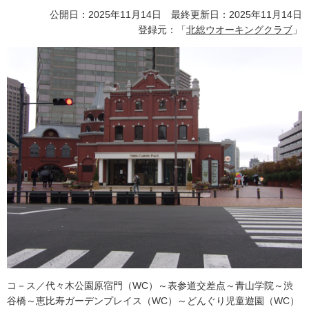
公開日：2025年11月14日 最終更新日：2025年11月14日
登録元：「
北総ウオーキングクラブ
」
コ－ス／代々木公園原宿門（WC）～表参道交差点～青山学院～渋
谷橋～恵比寿ガーデンプレイス（WC）～どんぐり児童遊園（WC）