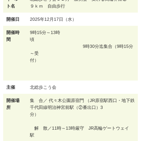
ト名
９ｋｍ 自由歩行
開催日
2025年12月17日（水）
開催時
9時15分～13時
間
頃
9時30分迄集合（9時15分
～受
付）
主催
北総歩こう会
開催場
集 合／ 代々木公園原宿門 （JR原宿駅西口・地下鉄
所
千代田線明治神宮前駅（②番出口）3
分）
解 散／11時～13時厳守 JR高輪ゲートウェイ
駅