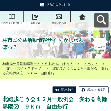
ひらがなをつける
このサイトについて
新規登録
お問い合わせ
柏市民公益活動情報
サイト かしわん、ぽ
っ？へ戻る
柏市民公益活動情報サイト かしわん、
ぽっ？
メニュー
柏市民公益活動情報サイト かしわん、ぽっ？
＞
イベント
＞
文化・芸術・スポーツ
＞
北総歩こう会１２月一般例会 変わ
る高輪界隈② ９ｋｍ 自由歩行
読み上げ
読み上げ設定
北総歩こう会１２月一般例会 変わる高輪
界隈② ９ｋｍ 自由歩行