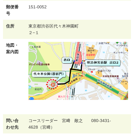
郵便番
151-0052
号
住所
東京都渋谷区代々木神園町
２−１
地図・
案内図
問い合
コースリーダー 宮﨑 敞之 080-3431-
わせ先
4628（宮﨑）