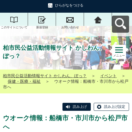
ひらがなをつける
このサイトについて
新規登録
お問い合わせ
柏市民公益活動情報
サイト かしわん、ぽ
っ？へ戻る
柏市民公益活動情報サイト かしわん、
ぽっ？
メニュー
柏市民公益活動情報サイト かしわん、ぽっ？
＞
イベント
＞
保健・医療・福祉
＞
ウオーク情報：船橋市・市川市から松戸
市へ
読み上げ
読み上げ設定
ウオーク情報：船橋市・市川市から松戸市
へ