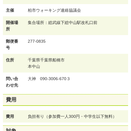
主催
柏市ウォーキング連絡協議会
開催場
集合場所：総武線下総中山駅改札口前
所
郵便番
277-0835
号
住所
千葉県千葉県船橋市
本中山
問い合
大神 090-3006-670３
わせ先
費用
費用
負担有り（参加費一人300円・中学生以下無料）
対象