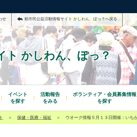
わせ
柏市民公益活動情報サイト かしわん、ぽっ？へ戻る
イト かしわん、ぽっ？
イベント
活動報告
ボランティア・会員募集情報
を探す
をみる
を探す
ト
＞
保健・医療・福祉
＞
ウオーク情報５月１３日開催：いちか