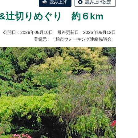
読み上げ
読み上げ設定
&辻切りめぐり 約６km
公開日：2026年05月10日 最終更新日：2026年05月12日
登録元：「
柏市ウォーキング連絡協議会
」