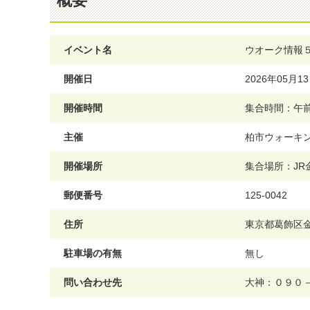
概要
イベント名
ウオーク情報
開催日
2026年05月
開催時間
集合時間：午前
主催
柏市ウォーキ
開催場所
集合場所：JR
郵便番号
125-0042
住所
東京都葛飾区
駐車場の有無
無し
問い合わせ先
大神：０９０