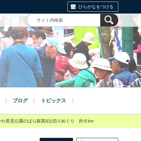
ひらがなをつける
ブログ
トピックス
わ里見公園のばら観賞&辻切りめぐり 約６km