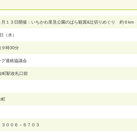
５月１３日開催：いちかわ里見公園のばら観賞&辻切りめぐり 約６km
13日（水）
９時30分
ング連絡協議会
金町駅改札口前
金町
－３００６－６７０３