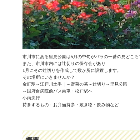
市川市にある里見公園は5月の中旬がバラの一番の見どころ
また、市川市内には辻切りの保存会があり
1月にその辻切りを作成して数か所に設置します。
その場所にいきませんか？
金町駅～江戸川土手｜～野菊の墓～辻切り～里見公園
～国府台病院前バス乗車・松戸駅へ
小雨決行
持参するもの：お弁当持参・敷き物・飲み物など