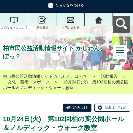
ひらがなをつける
このサイトについて
新規登録
お問い合わせ
柏市民公益活動情報
サイト かしわん、ぽ
っ？へ戻る
柏市民公益活動情報サイト かしわん、
ぽっ？
メニュー
柏市民公益活動情報サイト かしわん、ぽっ？
＞
活動報告
＞
文化・芸術・スポーツ
＞
10月24日(火) 第102回柏の葉公園
ポール＆ノルディック・ウォーク教室
読み上げ
読み上げ設定
10月24日(火) 第102回柏の葉公園ポール
＆ノルディック・ウォーク教室