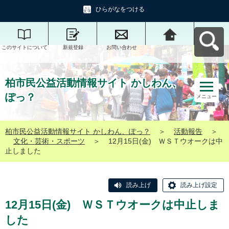
ひらがなをつける
このサイトについて
新規登録
お問い合わせ
柏市民公益活動情報
サイト かしわん、ぽ
っ？へ戻る
柏市民公益活動情報サイト かしわん、
ぽっ？
メニュー
柏市民公益活動情報サイト かしわん、ぽっ？
＞
活動報告
＞
文化・芸術・スポーツ
＞
12月15日(金) ＷＳＴウオークは中
止しました
読み上げ
読み上げ設定
12月15日(金) ＷＳＴウオークは中止しま
した