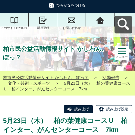
ひらがなをつける
このサイトについて
新規登録
お問い合わせ
柏市民公益活動情報
サイト かしわん、ぽ
っ？へ戻る
柏市民公益活動情報サイト かしわん、
ぽっ？
メニュー
柏市民公益活動情報サイト かしわん、ぽっ？
＞
活動報告
＞
文化・芸術・スポーツ
＞
5月23日（木） 柏の葉健康コース
Ｕ 柏インター、がんセンターコース 7km
読み上げ
読み上げ設定
5月23日（木） 柏の葉健康コースＵ 柏
インター、がんセンターコース 7km