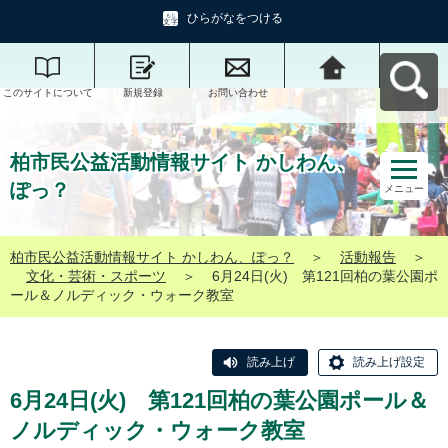
ひらがなをつける
このサイトについて
新規登録
お問い合わせ
柏市民公益活動情報
サイト かしわん、ぽ
っ？へ戻る
柏市民公益活動情報サイト かしわん、
ぽっ？
メニュー
柏市民公益活動情報サイト かしわん、ぽっ？
＞
活動報告
＞
文化・芸術・スポーツ
＞
6月24日(火) 第121回柏の葉公園ポ
ール＆ノルディック・ウォーク教室
読み上げ
読み上げ設定
6月24日(火) 第121回柏の葉公園ポール＆
ノルディック・ウォーク教室