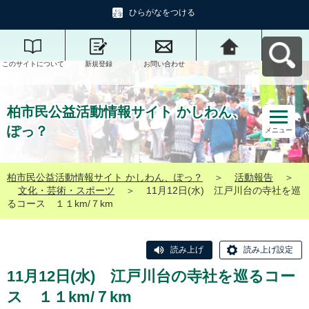
ひらがなをつける
このサイトについて
新規登録
お問い合わせ
柏市民公益活動情報
サイト かしわん、ぽ
っ？へ戻る
柏市民公益活動情報サイト かしわん、
ぽっ？
メニュー
柏市民公益活動情報サイト かしわん、ぽっ？
＞
活動報告
＞
文化・芸術・スポーツ
＞
11月12日(水) 江戸川台の寺社を巡
るコース １１km/７km
読み上げ
読み上げ設定
11月12日(水) 江戸川台の寺社を巡るコー
ス １１km/７km