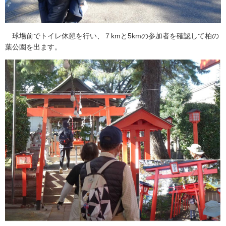
球場前でトイレ休憩を行い、７kmと5kmの参加者を確認して柏の
葉公園を出ます。