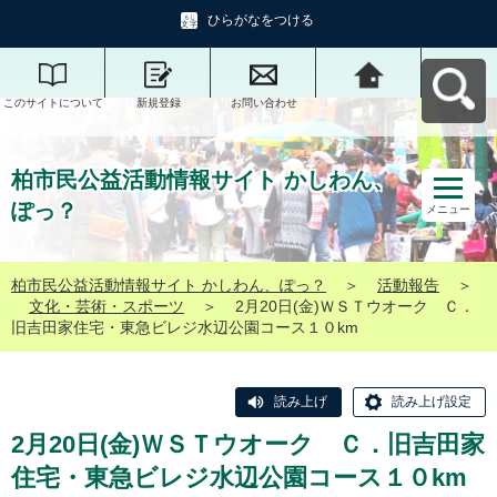
ひらがなをつける
このサイトについて
新規登録
お問い合わせ
柏市民公益活動情報
サイト かしわん、ぽ
っ？へ戻る
柏市民公益活動情報サイト かしわん、
ぽっ？
メニュー
柏市民公益活動情報サイト かしわん、ぽっ？
＞
活動報告
＞
文化・芸術・スポーツ
＞
2月20日(金)ＷＳＴウオーク Ｃ．
旧吉田家住宅・東急ビレジ水辺公園コース１０km
読み上げ
読み上げ設定
2月20日(金)ＷＳＴウオーク Ｃ．旧吉田家
住宅・東急ビレジ水辺公園コース１０km