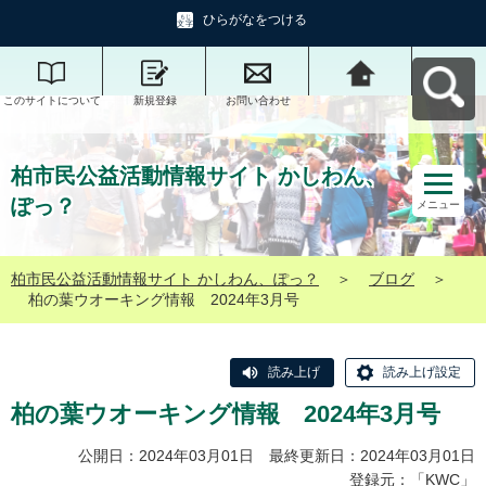
ひらがなをつける
このサイトについて
新規登録
お問い合わせ
柏市民公益活動情報
サイト かしわん、ぽ
っ？へ戻る
柏市民公益活動情報サイト かしわん、
ぽっ？
メニュー
柏市民公益活動情報サイト かしわん、ぽっ？
＞
ブログ
＞
柏の葉ウオーキング情報 2024年3月号
読み上げ
読み上げ設定
柏の葉ウオーキング情報 2024年3月号
公開日：2024年03月01日 最終更新日：2024年03月01日
登録元：「
KWC
」