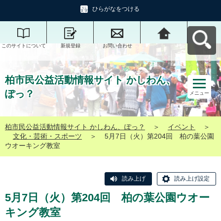
ひらがなをつける
このサイトについて
新規登録
お問い合わせ
柏市民公益活動情報
サイト かしわん、ぽ
っ？へ戻る
柏市民公益活動情報サイト かしわん、
ぽっ？
メニュー
柏市民公益活動情報サイト かしわん、ぽっ？
＞
イベント
＞
文化・芸術・スポーツ
＞
5月7日（火）第204回 柏の葉公園
ウオーキング教室
読み上げ
読み上げ設定
5月7日（火）第204回 柏の葉公園ウオー
キング教室