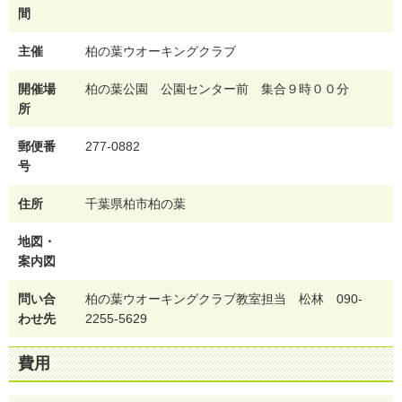
間
主催
柏の葉ウオーキングクラブ
開催場
柏の葉公園 公園センター前 集合９時００分
所
郵便番
277-0882
号
住所
千葉県柏市柏の葉
地図・
案内図
問い合
柏の葉ウオーキングクラブ教室担当 松林 090-
わせ先
2255-5629
費用