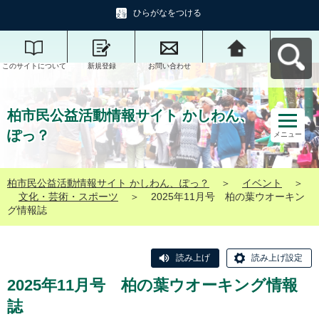
ひらがなをつける
このサイトについて
新規登録
お問い合わせ
柏市民公益活動情報
サイト かしわん、ぽ
っ？へ戻る
柏市民公益活動情報サイト かしわん、
ぽっ？
メニュー
柏市民公益活動情報サイト かしわん、ぽっ？
＞
イベント
＞
文化・芸術・スポーツ
＞
2025年11月号 柏の葉ウオーキン
グ情報誌
読み上げ
読み上げ設定
2025年11月号 柏の葉ウオーキング情報
誌