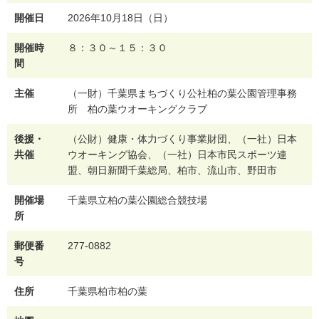
開催日
2026年10月18日（日）
開催時
８：３０～１５：３０
間
主催
（一財）千葉県まちづくり公社柏の葉公園管理事務
所 柏の葉ウオーキングクラブ
後援・
（公財）健康・体力づくり事業財団、（一社）日本
共催
ウオーキング協会、（一社）日本市民スポーツ連
盟、朝日新聞千葉総局、柏市、流山市、野田市
開催場
千葉県立柏の葉公園総合競技場
所
郵便番
277-0882
号
住所
千葉県柏市柏の葉