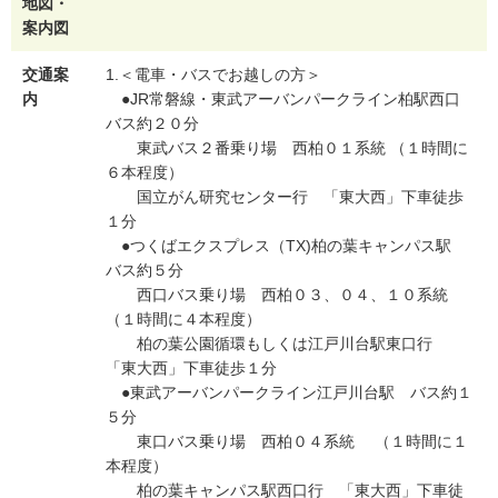
地図・
案内図
交通案
1.＜電車・バスでお越しの方＞
内
●JR常磐線・東武アーバンパークライン柏駅西口
バス約２０分
東武バス２番乗り場 西柏０１系統 （１時間に
６本程度）
国立がん研究センター行 「東大西」下車徒歩
１分
●つくばエクスプレス（TX)柏の葉キャンパス駅
バス約５分
西口バス乗り場 西柏０３、０４、１０系統
（１時間に４本程度）
柏の葉公園循環もしくは江戸川台駅東口行
「東大西」下車徒歩１分
●東武アーバンパークライン江戸川台駅 バス約１
５分
東口バス乗り場 西柏０４系統 （１時間に１
本程度）
柏の葉キャンパス駅西口行 「東大西」下車徒