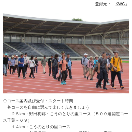
登録元：「
KWC
」
◇コース案内及び受付・スタート時間
各コースを自由に選んで楽しく歩きましょう
２５km：野田梅郷・こうのとりの里コース（５００選認定コー
ス千葉－０９）
１４km：こうのとりの里コース