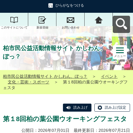
ひらがなをつける
このサイトについて
新規登録
お問い合わせ
柏市民公益活動情報
サイト かしわん、ぽ
っ？へ戻る
柏市民公益活動情報サイト かしわん、
ぽっ？
メニュー
柏市民公益活動情報サイト かしわん、ぽっ？
＞
イベント
＞
文化・芸術・スポーツ
＞
第１8回柏の葉公園ウオーキングフ
ェスタ
読み上げ
読み上げ設定
第１8回柏の葉公園ウオーキングフェスタ
公開日：2026年07月01日 最終更新日：2026年07月21日