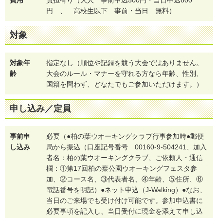
費用
負担有り（大人 事前申込500円・当日申込800
円 、 高校生以下 事前・当日 無料）
対象
対象年
指定なし（順位や記録を競う大会ではありません。
齢
大会のルール・マナーを守れる方なら年齢、性別、
国籍を問わず、どなたでもご参加いただけます。）
申し込み／定員
事前申
必要（●柏の葉ウオーキングクラブ行事参加時●郵便
し込み
局から振込（口座記号番号 00160-9-504241、加入
者名：柏の葉ウオーキングクラブ、ご依頼人・通信
欄：①第17回柏の葉公園ウオーキングフェスタ参
加、②コース名、③代表者名、④年齢、⑤住所、⑥
電話番号を明記）●ネット申込（J-Walking）●なお、
当日のご来場でも受け付け可能です。参加申込書に
必要事項を記入し、当日受付に現金を添えて申し込