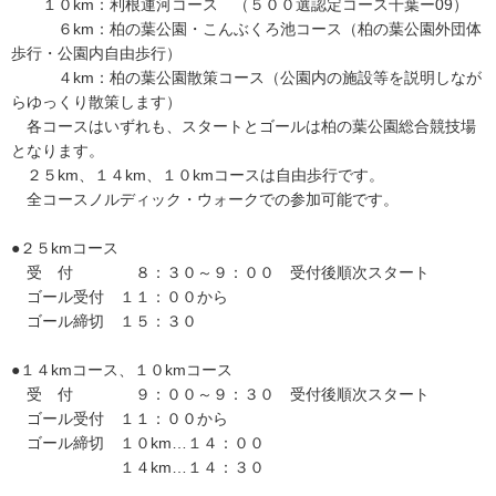
１０km：利根運河コース （５００選認定コース千葉ー09）
６km：柏の葉公園・こんぶくろ池コース（柏の葉公園外団体
歩行・公園内自由歩行）
４km：柏の葉公園散策コース（公園内の施設等を説明しなが
らゆっくり散策します）
各コースはいずれも、スタートとゴールは柏の葉公園総合競技場
となります。
２５km、１４km、１０kmコースは自由歩行です。
全コースノルディック・ウォークでの参加可能です。
●２５kmコース
受 付 ８：３０～９：００ 受付後順次スタート
ゴール受付 １１：００から
ゴール締切 １５：３０
●１４kmコース、１０kmコース
受 付 ９：００～９：３０ 受付後順次スタート
ゴール受付 １１：００から
ゴール締切 １０km…１４：００
１４km…１４：３０