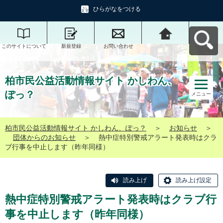
ひらがなをつける
このサイトについて
新規登録
お問い合わせ
柏市民公益活動情報
サイト かしわん、ぽ
っ？へ戻る
柏市民公益活動情報サイト かしわん、
ぽっ？
メニュー
柏市民公益活動情報サイト かしわん、ぽっ？
＞
お知らせ
＞
団体からのお知らせ
＞
熱中症特別警戒アラート発表時はクラ
ブ行事を中止します（昨年同様）
読み上げ
読み上げ設定
熱中症特別警戒アラート発表時はクラブ行
事を中止します（昨年同様）