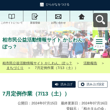
ひらがなをつける
このサイトについて
新規登録
お問い合わせ
柏市民公益活動情報
サイト かしわん、ぽ
っ？へ戻る
柏市民公益活動情報サイト かしわん、
ぽっ？
メニュー
柏市民公益活動情報サイト かしわん、ぽっ？
＞
活動報告
＞
まちづくり
＞
7月定例作業（7/13（土））
読み上げ
読み上げ設定
7月定例作業（7/13（土））
公開日：2024年07月15日 最終更新日：2024年07月16日
登録元：「
柏ホタルの会
」