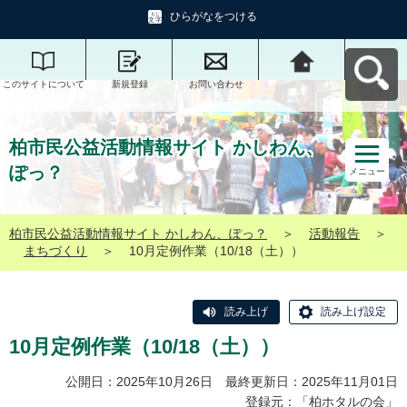
ひらがなをつける
このサイトについて
新規登録
お問い合わせ
柏市民公益活動情報
サイト かしわん、ぽ
っ？へ戻る
柏市民公益活動情報サイト かしわん、
ぽっ？
メニュー
柏市民公益活動情報サイト かしわん、ぽっ？
＞
活動報告
＞
まちづくり
＞
10月定例作業（10/18（土））
読み上げ
読み上げ設定
10月定例作業（10/18（土））
公開日：2025年10月26日 最終更新日：2025年11月01日
登録元：「
柏ホタルの会
」