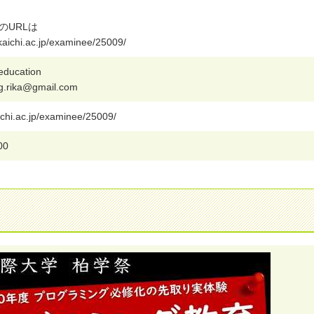
の
U
R
L
は
k
a
i
c
h
i
.
a
c
.
j
p
/
e
x
a
m
i
n
e
e
/
2
5
0
0
9
/
e
d
u
c
a
t
i
o
n
g
.
r
i
k
a
@
g
m
a
i
l
.
c
o
m
c
h
i
.
a
c
.
j
p
/
e
x
a
m
i
n
e
e
/
2
5
0
0
9
/
0
0