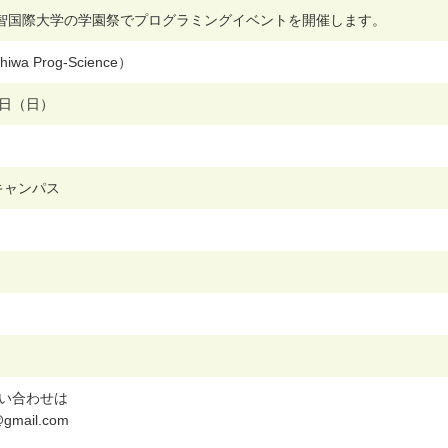
開智国際大学の学園祭でプログラミングイベントを開催します。
h
i
w
a
P
r
o
g
-
S
c
i
e
n
c
e
）
日
（
日
）
キ
ャ
ン
パ
ス
い
合
わ
せ
は
@
g
m
a
i
l
.
c
o
m