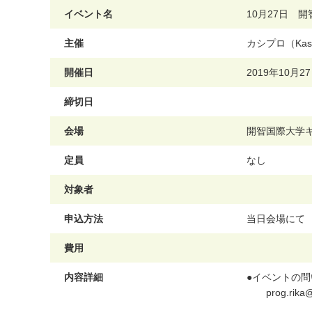
イベント名
10月27日 
主催
カ
シ
プ
ロ
（
K
a
s
開催日
2
0
1
9
年
1
0
月
2
7
締切日
会場
開
智
国
際
大
学
定員
な
し
対象者
申込方法
当
日
会
場
に
て
費用
内容詳細
●
イ
ベ
ン
ト
の
問
p
r
o
g
.
r
i
k
a