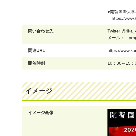
●
開
智
国
際
大
学
h
t
t
p
s
:
/
/
w
w
w
.
問い合わせ先
T
w
i
t
t
e
r
@
r
i
k
a
_
メ
ー
ル
：
p
r
o
関連URL
h
t
t
p
s
:
/
/
w
w
w
.
k
a
i
開催時刻
1
0
：
3
0
～
1
5
：
イメージ
イメージ画像