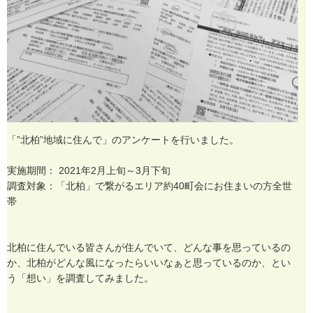
「
”
北
柏
”
地
域
に
住
ん
で
」
の
ア
ン
ケ
ー
ト
を
行
い
ま
し
た
。
実
施
期
間
：
2
0
2
1
年
2
月
上
旬
～
3
月
下
旬
調
査
対
象
：
「
北
柏
」
で
繋
が
る
エ
リ
ア
約
4
0
町
会
に
お
住
ま
い
の
方
全
世
帯
北
柏
に
住
ん
で
い
る
皆
さ
ん
が
住
ん
で
い
て
、
ど
ん
な
事
を
思
っ
て
い
る
の
か
、
北
柏
が
ど
ん
な
風
に
な
っ
た
ら
い
い
な
ぁ
と
思
っ
て
い
る
の
か
、
と
い
う
「
想
い
」
を
調
査
し
て
み
ま
し
た
。