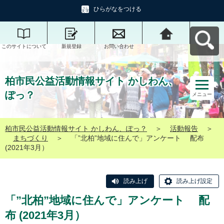
ひらがなをつける
このサイトについて
新規登録
お問い合わせ
柏市民公益活動情報
サイト かしわん、ぽ
っ？へ戻る
柏市民公益活動情報サイト かしわん、
ぽっ？
メニュー
柏市民公益活動情報サイト かしわん、ぽっ？
＞
活動報告
＞
まちづくり
＞
「”北柏”地域に住んで」アンケート 配布
(2021年3月）
読み上げ
読み上げ設定
「”北柏”地域に住んで」アンケート 配
布 (2021年3月）