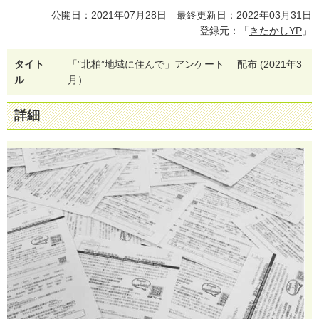
公開日：2021年07月28日 最終更新日：2022年03月31日
登録元：「
きたかしYP
」
タイト
「
”
北
柏
”
地
域
に
住
ん
で
」
ア
ン
ケ
ー
ト
配
布
(
2
0
2
1
年
3
ル
月
）
詳細