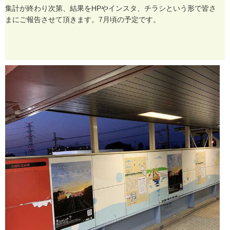
集
計
が
終
わ
り
次
第
、
結
果
を
H
P
や
イ
ン
ス
タ
、
チ
ラ
シ
と
い
う
形
で
皆
さ
ま
に
ご
報
告
さ
せ
て
頂
き
ま
す
。
7
月
頃
の
予
定
で
す
。