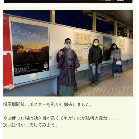
掲
示
期
間
後
、
ポ
ス
タ
ー
を
剥
が
し
撤
去
し
ま
し
た
。
今
回
使
っ
た
糊
は
効
き
目
が
良
く
て
剥
が
す
の
が
結
構
大
変
ね
．
．
．
次
回
は
何
か
工
夫
し
て
み
よ
う
。