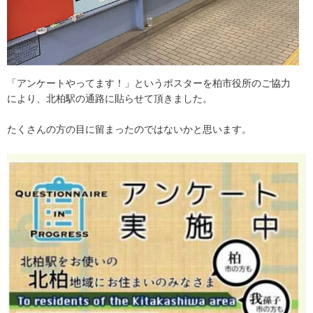
「
ア
ン
ケ
ー
ト
や
っ
て
ま
す
！
」
と
い
う
ポ
ス
タ
ー
を
柏
市
役
所
の
ご
協
力
に
よ
り
、
北
柏
駅
の
通
路
に
貼
ら
せ
て
頂
き
ま
し
た
。
た
く
さ
ん
の
方
の
目
に
留
ま
っ
た
の
で
は
な
い
か
と
思
い
ま
す
。