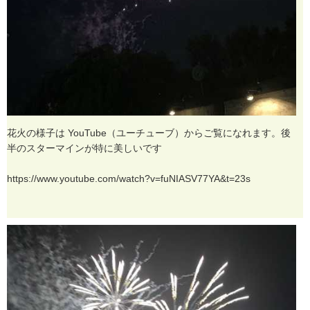
花
火
の
様
子
は
Y
o
u
T
u
b
e
（
ユ
ー
チ
ュ
ー
ブ
）
か
ら
ご
覧
に
な
れ
ま
す
。
後
半
の
ス
タ
ー
マ
イ
ン
が
特
に
美
し
い
で
す
h
t
t
p
s
:
/
/
w
w
w
.
y
o
u
t
u
b
e
.
c
o
m
/
w
a
t
c
h
?
v
=
f
u
N
I
A
S
V
7
7
Y
A
&
t
=
2
3
s