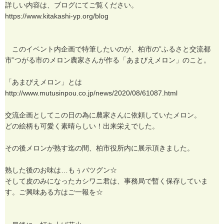
詳
し
い
内
容
は
、
ブ
ロ
グ
に
て
ご
覧
く
だ
さ
い
。
h
t
t
p
s
:
/
/
w
w
w
.
k
i
t
a
k
a
s
h
i
-
y
p
.
o
r
g
/
b
l
o
g
こ
の
イ
ベ
ン
ト
内
企
画
で
特
筆
し
た
い
の
が
、
柏
市
の
”
ふ
る
さ
と
交
流
都
市
”
つ
が
る
市
の
メ
ロ
ン
農
家
さ
ん
が
作
る
「
あ
ま
び
え
メ
ロ
ン
」
の
こ
と
。
「
あ
ま
び
え
メ
ロ
ン
」
と
は
h
t
t
p
:
/
/
w
w
w
.
m
u
t
u
s
i
n
p
o
u
.
c
o
.
j
p
/
n
e
w
s
/
2
0
2
0
/
0
8
/
6
1
0
8
7
.
h
t
m
l
交
流
企
画
と
し
て
こ
の
日
の
為
に
農
家
さ
ん
に
依
頼
し
て
い
た
メ
ロ
ン
。
ど
の
絵
柄
も
可
愛
く
素
晴
ら
し
い
！
出
来
栄
え
で
し
た
。
そ
の
後
メ
ロ
ン
が
熟
す
迄
の
間
、
柏
市
役
所
内
に
展
示
頂
き
ま
し
た
。
熟
し
た
後
の
お
味
は
…
も
ぅ
バ
ツ
グ
ン
☆
そ
し
て
皮
の
み
に
な
っ
た
カ
シ
ワ
ニ
君
は
、
事
務
局
で
暫
く
保
存
し
て
い
ま
す
。
ご
興
味
あ
る
方
は
ご
一
報
を
☆