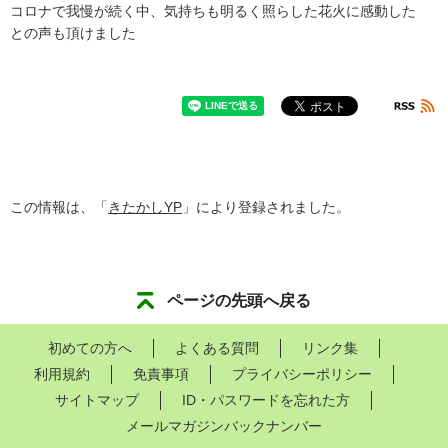
コ
ロ
ナ
で
我
慢
が
続
く
中
、
気
持
ち
も
明
る
く
照
ら
し
た
花
火
に
感
動
し
た
と
の
声
も
頂
け
ま
し
た
この情報は、「
きたかしYP
」により登録されました。
ページの先頭へ戻る
初めての方へ
よくある質問
リンク集
利用規約
免責事項
プライバシーポリシー
サイトマップ
ID・パスワードを忘れた方
メールマガジンバックナンバー