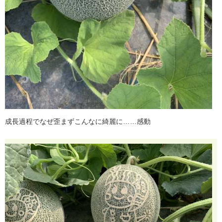
成
長
過
程
で
な
ぜ
歪
ま
ず
こ
ん
な
に
綺
麗
に
…
…
感
動