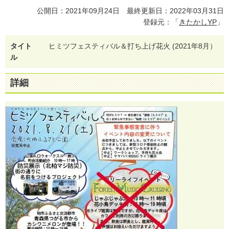
公開日：2021年09月24日 最終更新日：2022年03月31日
登録元：「
きたかしYP
」
タイト
ヒ
ミ
ツ
フ
ェ
ス
テ
ィ
バ
ル
＆
打
ち
上
げ
花
火
(
2
0
2
1
年
8
月
）
ル
詳細