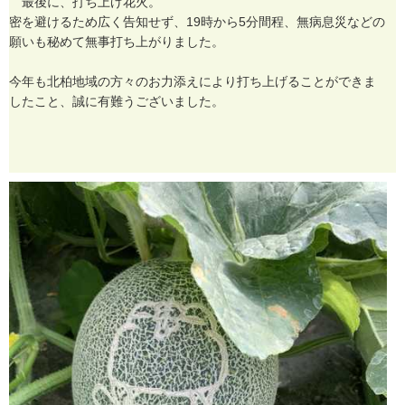
最
後
に
、
打
ち
上
げ
花
火
。
密
を
避
け
る
た
め
広
く
告
知
せ
ず
、
1
9
時
か
ら
5
分
間
程
、
無
病
息
災
な
ど
の
願
い
も
秘
め
て
無
事
打
ち
上
が
り
ま
し
た
。
今
年
も
北
柏
地
域
の
方
々
の
お
力
添
え
に
よ
り
打
ち
上
げ
る
こ
と
が
で
き
ま
し
た
こ
と
、
誠
に
有
難
う
ご
ざ
い
ま
し
た
。