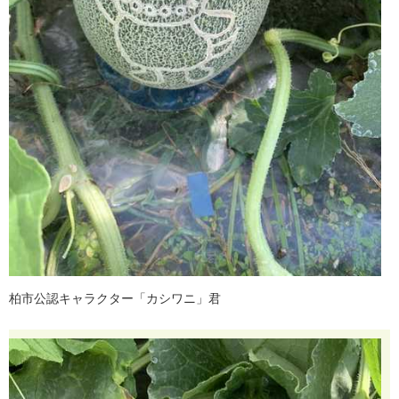
柏
市
公
認
キ
ャ
ラ
ク
タ
ー
「
カ
シ
ワ
ニ
」
君