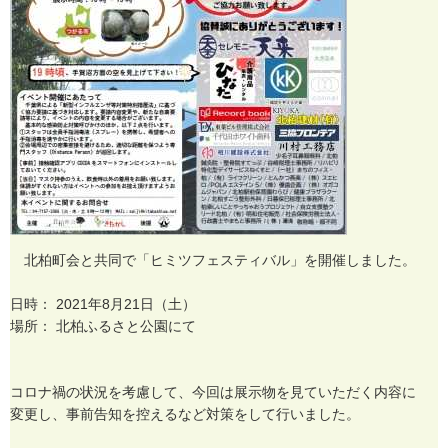
北
柏
町
会
と
共
同
で
「
ヒ
ミ
ツ
フ
ェ
ス
テ
ィ
バ
ル
」
を
開
催
し
ま
し
た
。
日
時
：
2
0
2
1
年
8
月
2
1
日
（
土
）
場
所
：
北
柏
ふ
る
さ
と
公
園
に
て
コ
ロ
ナ
禍
の
状
況
を
考
慮
し
て
、
今
回
は
展
示
物
を
見
て
い
た
だ
く
内
容
に
変
更
し
、
事
前
告
知
を
控
え
る
な
ど
対
策
を
し
て
行
い
ま
し
た
。