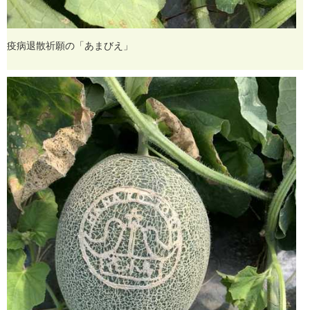
疫
病
退
散
祈
願
の
「
あ
ま
び
え
」