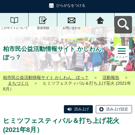
ひらがなをつける
このサイトについて
新規登録
お問い合わせ
柏市民公益活動情報
サイト かしわん、ぽ
っ？へ戻る
柏市民公益活動情報サイト かしわん、
ぽっ？
メニュー
柏市民公益活動情報サイト かしわん、ぽっ？
＞
活動報告
＞
まちづくり
＞
ヒミツフェスティバル＆打ち上げ花火 (2021年
8月）
読み上げ
読み上げ設定
ヒミツフェスティバル＆打ち上げ花火
(2021年8月）