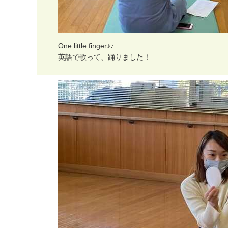
O
n
e
l
i
t
t
l
e
f
i
n
g
e
r
♪
♪
英
語
で
歌
っ
て
、
踊
り
ま
し
た
！