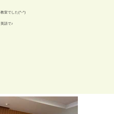
語
教
室
で
し
た
(
^
-
^
)
を
英
語
で
♪