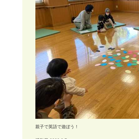
親
子
で
英
語
で
遊
ぼ
う
！