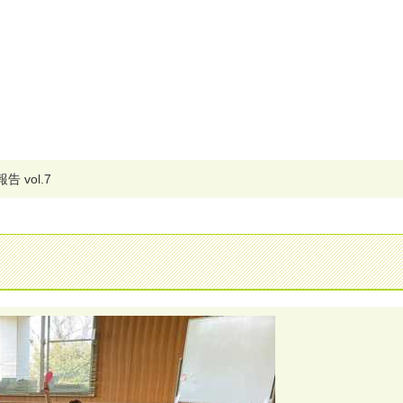
報
告
v
o
l
.
7