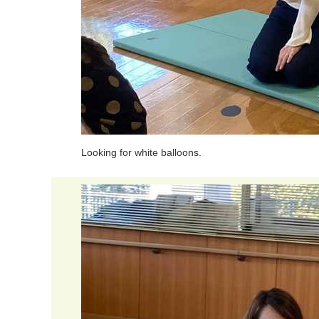
L
o
o
k
i
n
g
f
o
r
w
h
i
t
e
b
a
l
l
o
o
n
s
.