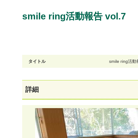
smile ring活動報告 vol.7
タイトル
s
m
i
l
e
r
i
n
g
活
動
詳細