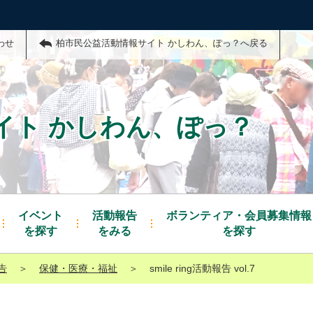
わせ
柏市民公益活動情報サイト かしわん、ぽっ？へ戻る
イト かしわん、ぽっ？
イベント
活動報告
ボランティア・会員募集情報
を探す
をみる
を探す
告
＞
保健・医療・福祉
＞
smile ring活動報告 vol.7