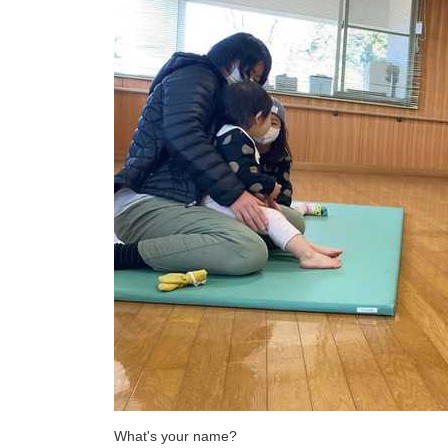
W
h
a
t
'
s
y
o
u
r
n
a
m
e
?