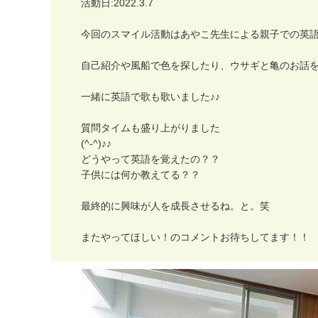
活
動
日
:
2
0
2
2
.
3
.
7
今
回
の
ス
マ
イ
ル
活
動
は
あ
や
こ
先
生
に
よ
る
親
子
で
の
英
自
己
紹
介
や
風
船
で
色
を
探
し
た
り
、
ウ
サ
ギ
と
亀
の
お
話
一
緒
に
英
語
で
歌
も
歌
い
ま
し
た
♪
♪
質
問
タ
イ
ム
も
盛
り
上
が
り
ま
し
た
(
^
-
^
)
♪
♪
ど
う
や
っ
て
英
語
を
覚
え
た
の
？
？
子
供
に
は
何
か
教
え
て
る
？
？
最
終
的
に
興
味
が
人
を
成
長
さ
せ
る
ね
。
と
。
笑
ま
た
や
っ
て
ほ
し
い
！
の
コ
メ
ン
ト
お
待
ち
し
て
ま
す
！
！