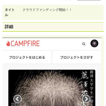
タイト
ク
ラ
ウ
ド
フ
ァ
ン
デ
ィ
ン
グ
開
始
！
！
ル
詳細