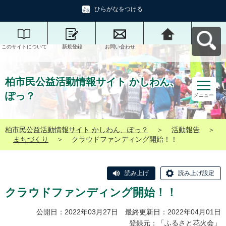
ひらがなをつける
このサイトについて
新規登録
お問い合わせ
柏市民公益活動情報
サイト かしわん、ぽ
っ？へ戻る
柏市民公益活動情報サイト かしわん、
ぽっ？
メニュー
柏市民公益活動情報サイト かしわん、ぽっ？
＞
活動報告
＞
まちづくり
＞
クラウドファンディング開始！！
読み上げ
読み上げ設定
クラウドファンディング開始！！
公開日：2022年03月27日 最終更新日：2022年04月01日
登録元：「
ふるさと花火会
」