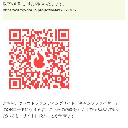
以
下
の
U
R
L
よ
り
お
願
い
い
た
し
ま
す
。
h
t
t
p
s
:
/
/
c
a
m
p
-
f
i
r
e
.
j
p
/
p
r
o
j
e
c
t
s
/
v
i
e
w
/
5
6
5
7
0
5
こ
ち
ら
、
ク
ラ
ウ
ド
フ
ァ
ン
デ
ィ
ン
グ
サ
イ
ト
「
キ
ャ
ン
プ
フ
ァ
イ
ヤ
ー
」
の
Q
R
コ
ー
ド
に
な
り
ま
す
！
こ
ち
ら
の
画
像
を
カ
メ
ラ
で
読
み
込
ん
で
い
た
だ
い
て
も
、
サ
イ
ト
に
飛
ぶ
こ
と
が
出
来
ま
す
！
！