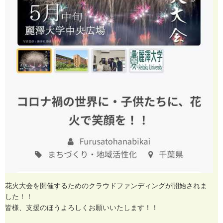
花
火
大
会
を
開
催
す
る
た
め
の
ク
ラ
ウ
ド
フ
ァ
ン
デ
ィ
ン
グ
が
開
始
さ
れ
ま
し
た
！
！
皆
様
、
支
援
の
ほ
う
よ
ろ
し
く
お
願
い
い
た
し
ま
す
！
！