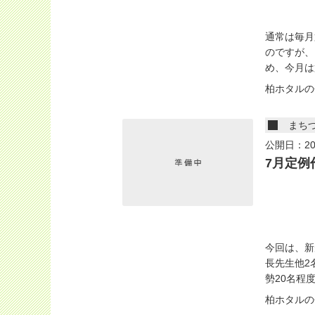
通常は毎月
のですが、
め、今月は第
柏ホタルの
まち
公開日：20
7月定例
今回は、新
長先生他2
勢20名程度.
柏ホタルの