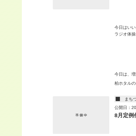
今日はいい
ラジオ体操
今日は、増
柏ホタルの
まち
公開日：20
8月定例