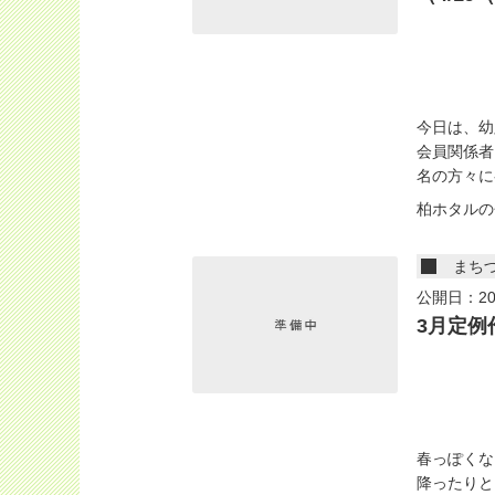
今日は、幼
会員関係者
名の方々に
柏ホタルの
まち
公開日：20
3月定例
春っぽくな
降ったりと