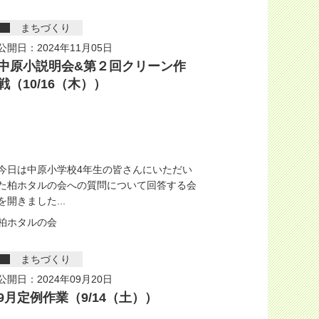
まちづくり
公開日：2024年11月05日
中原小説明会&第２回クリーン作
戦（10/16（木））
今日は中原小学校4年生の皆さんにいただい
た柏ホタルの会への質問について回答する会
を開きました...
柏ホタルの会
まちづくり
公開日：2024年09月20日
9月定例作業（9/14（土））