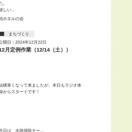
た。
嬉しい...
柏ホタルの会
まちづくり
公開日：2024年12月22日
12月定例作業（12/14（土））
結構寒くなって来ましたが、本日もラジオ体
操からスタートです！
今日は、水路掃除チー...