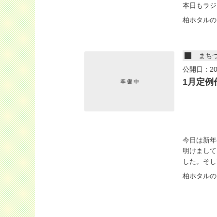
本日もラジ.
柏ホタルの
まち
公開日：20
1月定例
今日は新年
明けまして
した。そして
柏ホタルの