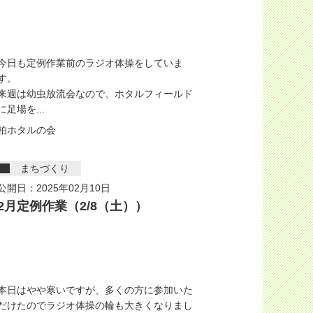
今日も定例作業前のラジオ体操をしていま
す。
来週は幼虫放流会なので、ホタルフィールド
に足場を...
柏ホタルの会
まちづくり
公開日：2025年02月10日
2月定例作業（2/8（土））
本日はやや寒いですが、多くの方に参加いた
だけたのでラジオ体操の輪も大きくなりまし