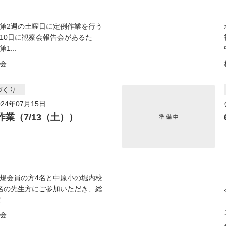
第2週の土曜日に定例作業を行う
10日に観察会報告会があるた
1...
会
づくり
24年07月15日
作業（7/13（土））
規会員の方4名と中原小の堀内校
名の先生方にご参加いただき、総
..
会