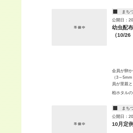
まち
公開日：20
幼虫配布
（10/2
会員が卵か
（3～5m
員が里親と.
柏ホタルの
まち
公開日：20
10月定