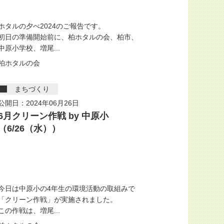
ホタルの夕べ2024のご報告です。
初日の準備開始前に、柏ホタルの会、柏市、
中原小学校、増尾...
柏ホタルの会
まちづくり
公開日：2024年06月26日
6月クリーン作戦 by 中原小
（6/26（水））
今日は中原小の4年生の環境活動の取組みで
「クリーン作戦」が実施されました。
この作戦は、増尾...