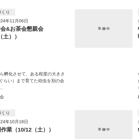
づくり
24年11月06日
会&お茶会懇親会
6（土））
ら孵化させて、ある程度の大きさ
mぐらい）まで育てた幼虫を別の会
..
会
づくり
24年10月18日
例作業（10/12（土））