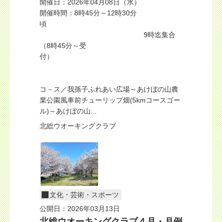
開催日：2026年04月08日（水）
開催時間：8時45分～12時30分
頃
9時迄集合
（8時45分～受
付）
コ－ス／我孫子ふれあい広場～あけぼの山農
業公園風車前チューリップ畑(5kmコースゴー
ル)～あけぼの山...
北総ウオーキングクラブ
文化・芸術・スポーツ
公開日：2026年03月13日
北総ウオーキングクラブ４月・月例