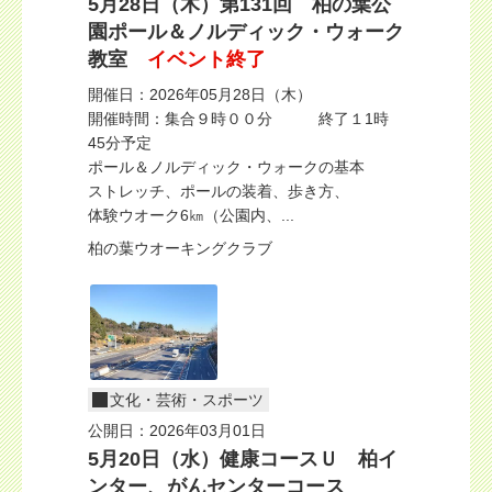
5月28日（木）第131回 柏の葉公
園ポール＆ノルディック・ウォーク
教室
イベント終了
開催日：2026年05月28日（木）
開催時間：集合９時００分 終了１1時
45分予定
ポール＆ノルディック・ウォークの基本
ストレッチ、ポールの装着、歩き方、
体験ウオーク6㎞（公園内、...
柏の葉ウオーキングクラブ
文化・芸術・スポーツ
公開日：2026年03月01日
5月20日（水）健康コースＵ 柏イ
ンター、がんセンターコース