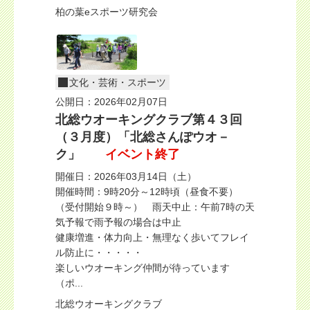
柏の葉eスポーツ研究会
文化・芸術・スポーツ
公開日：2026年02月07日
北総ウオーキングクラブ第４３回
（３月度）「北総さんぽウオ－
ク」
イベント終了
開催日：2026年03月14日（土）
開催時間：9時20分～12時頃（昼食不要）
（受付開始９時～） 雨天中止：午前7時の天
気予報で雨予報の場合は中止
健康増進・体力向上・無理なく歩いてフレイ
ル防止に・・・・・
楽しいウオーキング仲間が待っています
（ポ...
北総ウオーキングクラブ