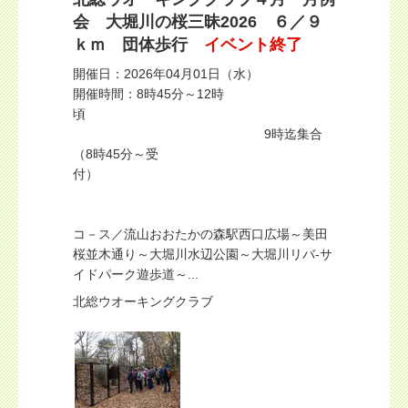
会 大堀川の桜三昧2026 ６／９
ｋｍ 団体歩行
イベント終了
開催日：2026年04月01日（水）
開催時間：8時45分～12時
頃
9時迄集合
（8時45分～受
付）
コ－ス／流山おおたかの森駅西口広場～美田
桜並木通り～大堀川水辺公園～大堀川リバ-サ
イドパーク遊歩道～...
北総ウオーキングクラブ