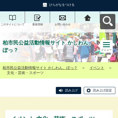
ひらがなをつける
このサイトについて
新規登録
お問い合わせ
柏市民公益活動情報
サイト かしわん、ぽ
っ？へ戻る
柏市民公益活動情報サイト かしわん、
ぽっ？
メニュー
柏市民公益活動情報サイト かしわん、ぽっ？
＞
イベント
＞
文化・芸術・スポーツ
読み上げ
読み上げ設定