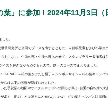
葉」に参加！2024年11月3日（
ました。
化継承研究所と合同でブースを出すとともに、未就学児童および小学生
けもおこない、午前の部・午後の部あわせて、スタンプラリー参加者は
クイズを解きながらめぐるもので、以下のコースでまわりました。
 LINK GARAGE→柏の葉かけだし横丁→シンボルサイン→柏の葉キャンパ
ーからは以下の考察が挙げられました。
いた手賀沼の地図やサイクルマップへの関心が高く､普通の自転車で気
方が多く、街のことはほとんど知らないため、柏の葉キャンパス駅周辺