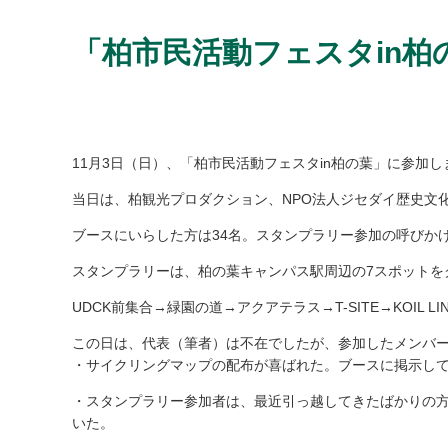
「柏市民活動フェスタin柏の
11月3日（日）、「柏市民活動フェスタin柏の葉」に参加し
当日は、柏観光プロダクション、NPO法人ジセダイ歴史文
ブースにいらした方は34名。スタンプラリー参加の呼びか
スタンプラリーは、柏の葉キャンパス駅周辺の7スポットを
UDCK前集合→緑園の道→アクアテラス→T-SITE→KOIL
この日は、代表（筆者）は不在でしたが、参加したメンバ
・サイクリングマップの配布が喜ばれた。ブースに掲示して
・スタンプラリー参加者は、最近引っ越してきたばかりの
いた。