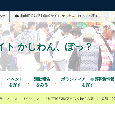
わせ
柏市民公益活動情報サイト かしわん、ぽっ？へ戻る
イト かしわん、ぽっ？
イベント
活動報告
ボランティア・会員募集情報
を探す
をみる
を探す
告
＞
まちづくり
＞
「柏市民活動フェスタin柏の葉」に参加！20