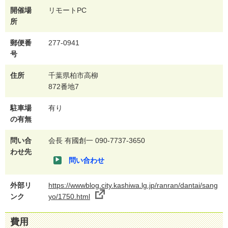
開催場
リモートPC
所
郵便番
277-0941
号
住所
千葉県柏市高柳
872番地7
駐車場
有り
の有無
問い合
会長 有國創一 090-7737-3650
わせ先
問い合わせ
外部リ
https://wwwblog.city.kashiwa.lg.jp/ranran/dantai/sang
ンク
yo/1750.html
費用