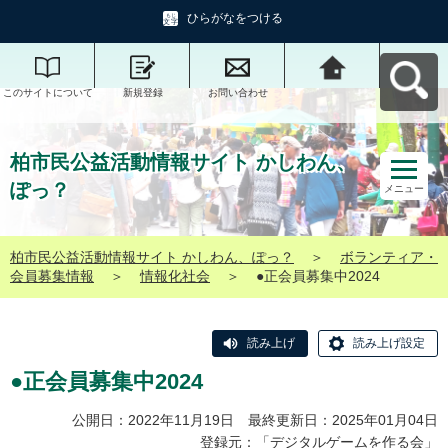
ひらがなをつける
このサイトについて
新規登録
お問い合わせ
柏市民公益活動情報
サイト かしわん、ぽ
っ？へ戻る
柏市民公益活動情報サイト かしわん、
ぽっ？
メニュー
柏市民公益活動情報サイト かしわん、ぽっ？
＞
ボランティア・
会員募集情報
＞
情報化社会
＞
●正会員募集中2024
読み上げ
読み上げ設定
●正会員募集中2024
公開日：2022年11月19日 最終更新日：2025年01月04日
登録元：「
デジタルゲームを作る会
」