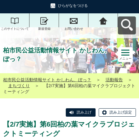
ひらがなをつける
このサイトについて
新規登録
お問い合わせ
柏市民公益活動情報
サイト かしわん、ぽ
っ？へ戻る
柏市民公益活動情報サイト かしわん、
ぽっ？
メニュー
柏市民公益活動情報サイト かしわん、ぽっ？
＞
活動報告
＞
まちづくり
＞
【2/7実施】第6回柏の葉マイクラプロジェクト
ミーティング
読み上げ
読み上げ設定
【2/7実施】第6回柏の葉マイクラプロジェ
クトミーティング