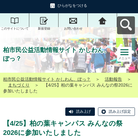
ひらがなをつける
このサイトについて
新規登録
お問い合わせ
柏市民公益活動情報
サイト かしわん、ぽ
っ？へ戻る
柏市民公益活動情報サイト かしわん、
ぽっ？
メニュー
柏市民公益活動情報サイト かしわん、ぽっ？
＞
活動報告
＞
まちづくり
＞
【4/25】柏の葉キャンパス みんなの祭2026に
参加いたしました
読み上げ
読み上げ設定
【4/25】柏の葉キャンパス みんなの祭
2026に参加いたしました