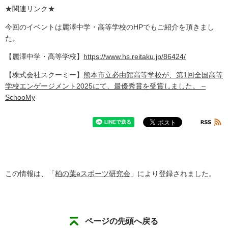
★関連リンク★
今回のイベントは麗澤中学・高等学校のHPでもご紹介を頂きまし
た。
【麗澤中学・高等学校】
https://www.hs.reitaku.jp/86424/
【株式会社スクーミー】
熊本市立必由館高等学校が、第1回全国高等
学校エンゲージメント2025にて、最優秀賞を受賞しました。 –
SchooMy
この情報は、「
柏の葉eスポーツ研究会
」により登録されました。
ページの先頭へ戻る