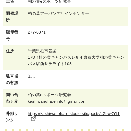
主催
柏の葉eスポーツ研究会
開催場
柏の葉アーバンデザインセンター
所
郵便番
277-0871
号
住所
千葉県柏市若柴
178-4柏の葉キャンパス148-4 東京大学柏の葉キャン
パス駅前サテライト103
駐車場
無し
の有無
問い合
柏の葉eスポーツ研究会
わせ先
kashiwanoha.e.info@gmail.com
外部リ
https://kashiwanoha-e.studio.site/posts/L2bwKYLh
ンク