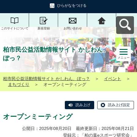
ひらがなをつける
このサイトについて
新規登録
お問い合わせ
柏市民公益活動情報
サイト かしわん、ぽ
っ？へ戻る
柏市民公益活動情報サイト かしわん、
ぽっ？
メニュー
柏市民公益活動情報サイト かしわん、ぽっ？
＞
イベント
＞
まちづくり
＞
オープンミーティング
読み上げ
読み上げ設定
オープンミーティング
公開日：2025年08月20日 最終更新日：2025年08月21日
登録元：「
柏の葉eスポーツ研究会
」